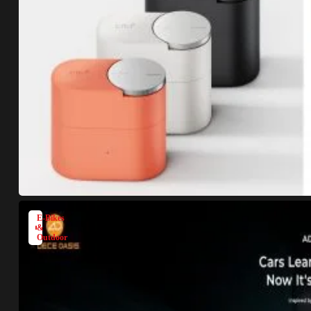
E-Bikes
&
Outdoor