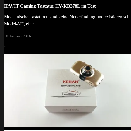
HAVIT Gaming Tastatur HV-KB378L im Test
Mechanische Tastaturen sind keine Neuerfindung und existieren scho
Model-M“, eine…
10. Februar 2016