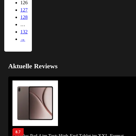
126
127
128
…
132
→
Aktuelle Reviews
8.7
OnePlus Pad 4 im Test: High-End Tablet im XXL-Format