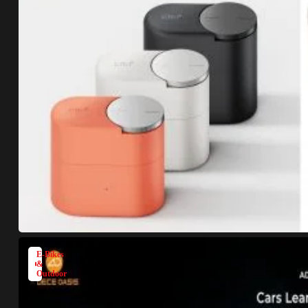
E-Bikes
&
Outdoor