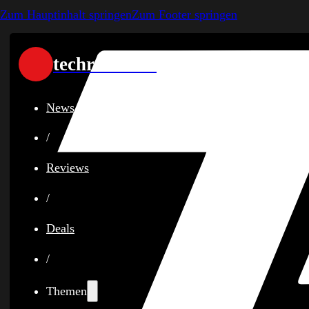
Zum Hauptinhalt springen
Zum Footer springen
techreviewer
News
/
Reviews
/
Deals
/
Themen