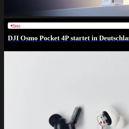
News
DJI Osmo Pocket 4P startet in Deutschla