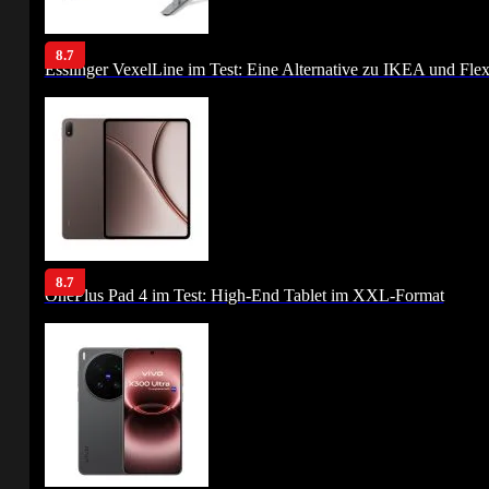
8.7
Esslinger VexelLine im Test: Eine Alternative zu IKEA und Fle
8.7
OnePlus Pad 4 im Test: High-End Tablet im XXL-Format