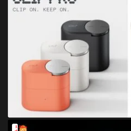
E-Bikes
&