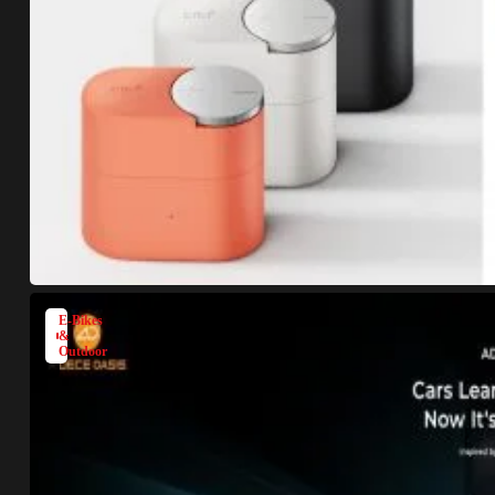
E-Bikes
&
Outdoor