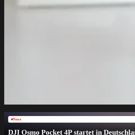
News
DJI Osmo Pocket 4P startet in Deutschla