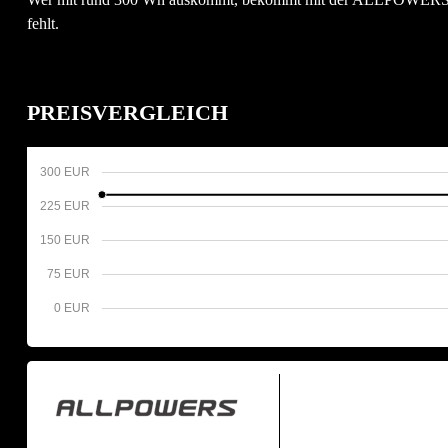
fehlt.
PREISVERGLEICH
300 EUR
225 EUR
150 EUR
75 EUR
0 EUR