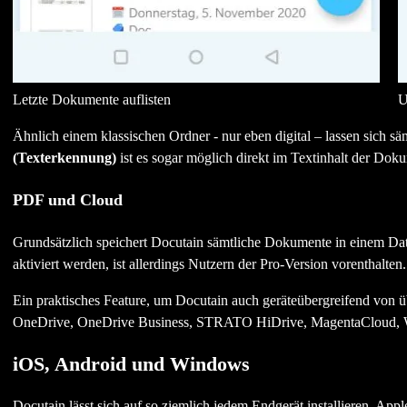
Letzte Dokumente auflisten
U
Ähnlich einem klassischen Ordner - nur eben digital – lassen sich
(Texterkennung)
ist es sogar möglich direkt im Textinhalt der Do
PDF und Cloud
Grundsätzlich speichert Docutain sämtliche Dokumente in einem Datei
aktiviert werden, ist allerdings Nutzern der Pro-Version vorenthalten.
Ein praktisches Feature, um Docutain auch geräteübergreifend von üb
OneDrive, OneDrive Business, STRATO HiDrive, MagentaCloud,
iOS, Android und Windows
Docutain lässt sich auf so ziemlich jedem Endgerät installieren. A