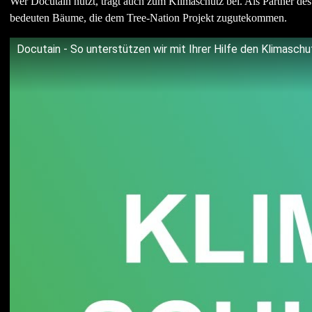
Wer Docutain nutzt, trägt auch zum Klimaschutz bei. Als Partner de
bedeuten Bäume, die dem Tree-Nation Projekt zugutekommen.
Docutain - So unterstützen wir mit Ihrer Hilfe den Klimaschu