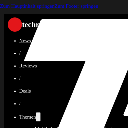
Zum Hauptinhalt springen
Zum Footer springen
techreviewer
News
/
Reviews
/
Deals
/
Themen