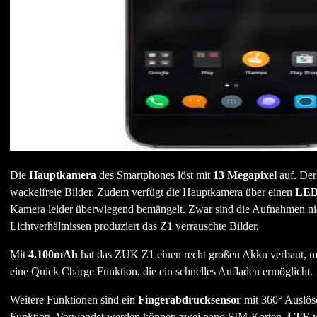
Die
Hauptkamera
des Smartphones löst mit
13 Megapixel
auf. Der
wackelfreie Bilder. Zudem verfügt die Hauptkamera über einen
LED 
Kamera leider überwiegend bemängelt. Zwar sind die Aufnahmen nich
Lichtverhältnissen produziert das Z1 verrauschte Bilder.
Mit
4.100mAh
hat das ZUK Z1 einen recht großen Akku verbaut, m
eine Quick Charge Funktion, die ein schnelles Aufladen ermöglicht.
Weitere Funktionen sind ein
Fingerabdrucksensor
mit 360° Auslös
Funktion. Verwendet werden können zwei nano SIM-Karten.
LTE
w