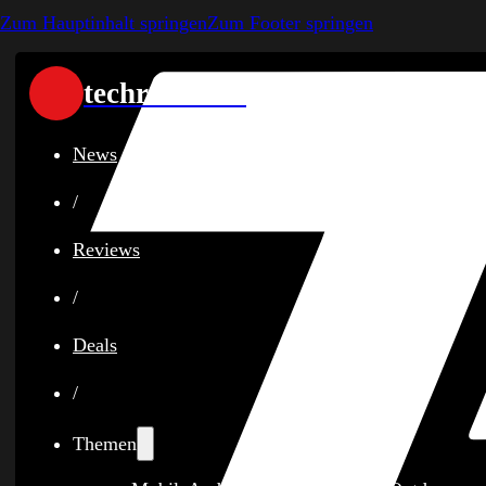
Zum Hauptinhalt springen
Zum Footer springen
techreviewer
News
/
Reviews
/
Deals
/
Themen