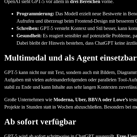
OpenAI sieht GPT-5 vor allem in
drei Bereichen
vorne.
Programmierung:
Das Modell erzielt neue Bestwerte in Benc
Aufrufen und überzeugt beim Frontend-Design mit besserem 
Schreiben:
GPT-5 versteht Kontext und Stil besser, kann komp
Gesundheit:
Es reagiert sensibler auf potenzielle Probleme, 
Dabei bleibt der Hinweis bestehen, dass ChatGPT keine ärztlic
Multimodal und als Agent einsetzbar
GPT-5 kann nicht nur mit Text, sondern auch mit Bildern, Diagramme
Aufgaben mit vielen aufeinanderfolgenden oder parallelen Tool-Aufru
stabil zu Ende und kann Inhalte aus sehr langen Kontexten zuverläss
Große Unternehmen wie
Moderna, Uber, BBVA oder Lowe’s
test
Projekte in Stunden statt in Wochen abzuschließen. Besonders bei m
Ab sofort verfügbar
GPT-5 wird ab sofort schrittweise in ChatGPT ausgerollt.
Free-Use