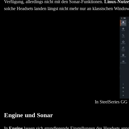
Verfügung, allerdings nicht mit den Sonar-Funktionen.
Linux-Nutze
solche Headsets landen längst nicht mehr nur an klassischen Windo
In SteelSeries GG 
Engine und Sonar
In
Engine
lassen sich grundlegende Einstellungen des Headsets an