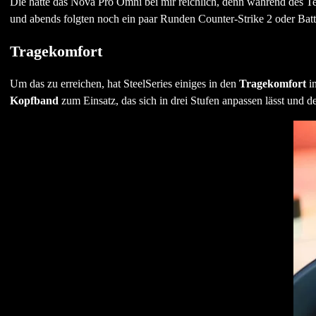
Die hatte das Nova Pro Omni bei mir reichlich, denn während des Te
und abends folgten noch ein paar Runden Counter-Strike 2 oder Batt
Tragekomfort
Um das zu erreichen, hat SteelSeries einiges in den
Tragekomfort
in
Kopfband
zum Einsatz, das sich in drei Stufen anpassen lässt und d