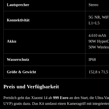
Lautsprecher
Stereo
5G NR, WiFi
Konnektivität
L1+L5
4.610 mAh
Akku
90W HyperC
50W Wireles
Wasserschutz
IP68
Größe & Gewicht
152,8 x 71,5
Preis und Verfügbarkeit
Preislich geht das Xiaomi 14 ab
999 Euro
an den Start, die Ultra-Var
UVP) gratis dazu. Das Kit umfasst einen Kameragriff mit integrie