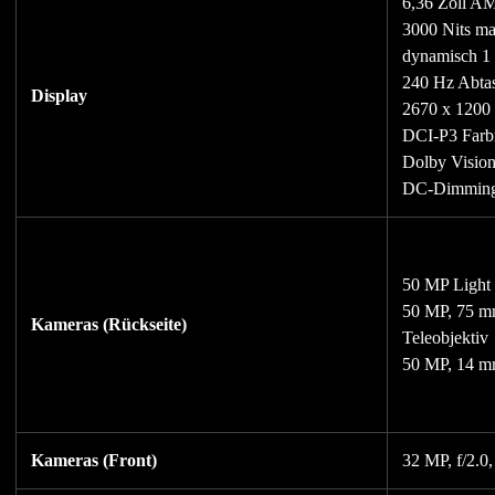
6,36 Zoll 
3000 Nits ma
dynamisch 1 
240 Hz Abtas
Display
2670 x 1200 
DCI-P3 Far
Dolby Visio
DC-Dimmin
50 MP Light 
50 MP, 75 m
Kameras (Rückseite)
Teleobjektiv
50 MP, 14 mm
Kameras (Front)
32 MP, f/2.0,