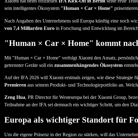
Xiaomi hat beim offiziellen
IFA Kick-Off in Berlin
seine erste Tei
sein intelligentes Ökosystem
"Human × Car × Home"
präsentieren.
Nach Angaben des Unternehmens soll Europa künftig eine noch wich
von 7,4 Milliarden Euro
in Forschung und Entwicklung im Bereich Kü
"Human × Car × Home" kommt nac
Mit "Human × Car × Home" verfolgt Xiaomi den Ansatz, persönliche 
getrennter Geräte soll ein
zusammenhängendes Ökosystem
entstehe
Auf der IFA 2026 will Xiaomi erstmals zeigen, wie diese Strategie
Premieren
aus seinem Produkt- und Technologieportfolio an. Welche
Zeng Hua
, PR Director für Westeuropa bei der Xiaomi Group, beze
Teilnahme an der IFA sei demnach ein wichtiger Schritt, um den Di
Europa als wichtiger Standort für 
Um die eigene Präsenz in der Region zu stärken, will das Unterneh