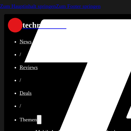
Zum Hauptinhalt springen
Zum Footer springen
techreviewer
News
/
Reviews
/
Deals
/
Themen