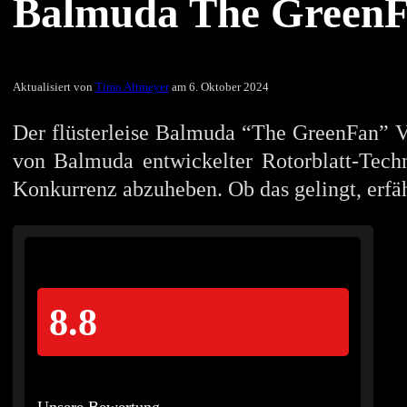
Balmuda The GreenFan
Aktualisiert von
Timo Altmeyer
am 6. Oktober 2024
Der flüsterleise Balmuda “The GreenFan” Ve
von Balmuda entwickelter Rotorblatt-Techn
Konkurrenz abzuheben. Ob das gelingt, erfäh
8.8
Unsere Bewertung