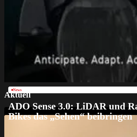
News
Aktuell
ADO Sense 3.0: LiDAR und Ra
Bikes das „Sehen“ beibringen