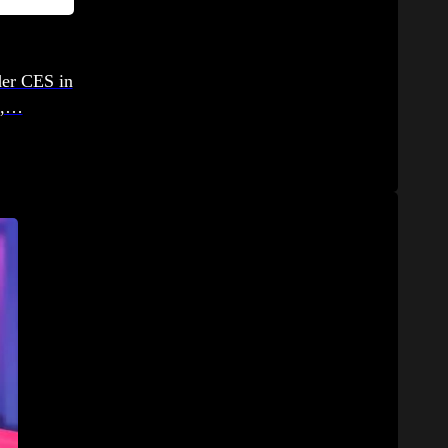
der CES in
t,…