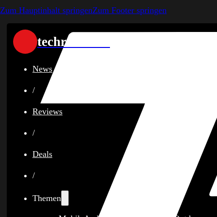
Zum Hauptinhalt springen
Zum Footer springen
techreviewer
News
/
Reviews
/
Deals
/
Themen