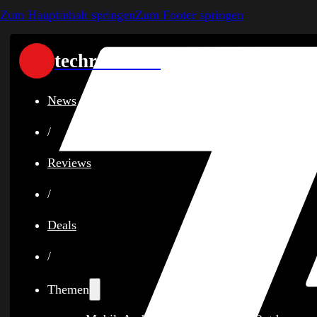
Zum Hauptinhalt springen
Zum Footer springen
techreviewer
News
/
Reviews
/
Deals
/
Themen