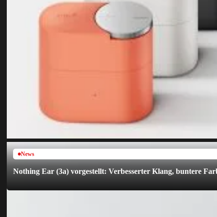
News
Nothing Ear (3a) vorgestellt: Verbesserter Klang, buntere F