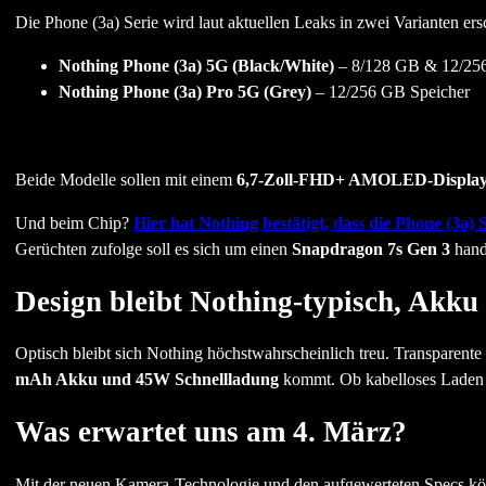
Die Phone (3a) Serie wird laut aktuellen Leaks in zwei Varianten ers
Nothing Phone (3a) 5G (Black/White)
– 8/128 GB & 12/256
Nothing Phone (3a) Pro 5G (Grey)
– 12/256 GB Speicher
Beide Modelle sollen mit einem
6,7-Zoll-FHD+ AMOLED-Displa
Und beim Chip?
Hier hat Nothing bestätigt, dass die Phone (3a)
Gerüchten zufolge soll es sich um einen
Snapdragon 7s Gen 3
hand
Design bleibt Nothing-typisch, Akku
Optisch bleibt sich Nothing höchstwahrscheinlich treu. Transparent
mAh Akku und 45W Schnellladung
kommt. Ob kabelloses Laden en
Was erwartet uns am 4. März?
Mit der neuen Kamera-Technologie und den aufgewerteten Specs könn