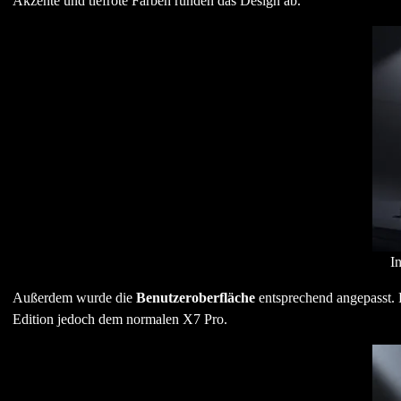
Akzente und tiefrote Farben runden das Design ab.
I
Außerdem wurde die
Benutzeroberfläche
entsprechend angepasst. 
Edition jedoch dem normalen X7 Pro.