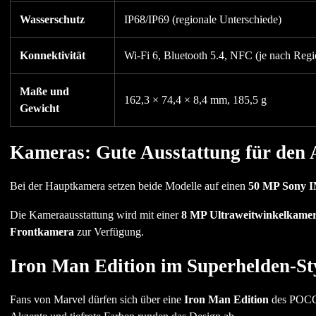
Wasserschutz
IP68/IP69 (regionale Unterschiede)
Konnektivität
Wi-Fi 6, Bluetooth 5.4, NFC (je nach Reg
Maße und
162,3 × 74,4 × 8,4 mm, 185,5 g
Gewicht
Kameras: Gute Ausstattung für den 
Bei der Hauptkamera setzen beide Modelle auf einen
50 MP Sony I
Die Kameraausstattung wird mit einer
8 MP Ultraweitwinkelkame
Frontkamera
zur Verfügung.
Iron Man Edition im Superhelden-St
Fans von Marvel dürfen sich über eine
Iron Man Edition
des POCO X