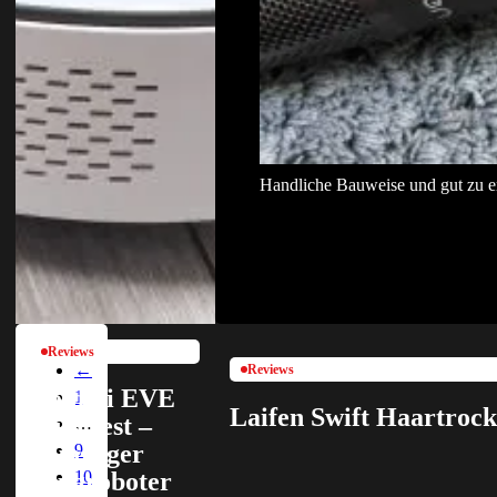
Handliche Bauweise und gut zu e
Reviews
←
Reviews
Roidmi EVE
1
Laifen Swift Haartrock
Plus Test –
…
Günstiger
9
10
Saugroboter