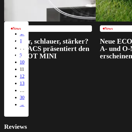
News
News
←
Kleiner, schlauer, stärker?
Neue EC
1
ECOVACS präsentiert den
A- und O-
…
WINBOT MINI
erscheine
9
10
11
12
13
…
30
→
Reviews