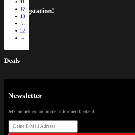
11
mit
12
Absaugstation!
13
…
22
→
Deals
Newsletter
Jetzt anmelden und immer informiert bleiben!