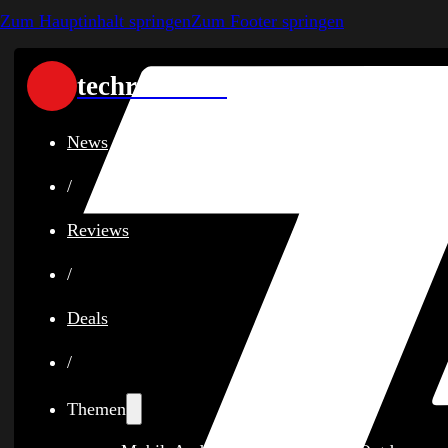
Zum Hauptinhalt springen
Zum Footer springen
techreviewer
News
/
Reviews
/
Deals
/
Themen