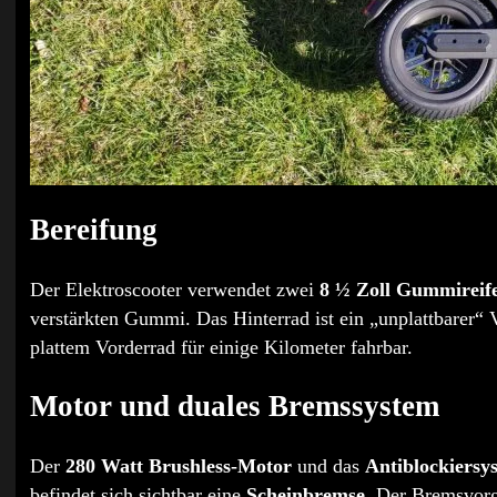
Bereifung
Der Elektroscooter verwendet zwei
8 ½ Zoll Gummireif
verstärkten Gummi. Das Hinterrad ist ein „unplattbarer“ 
plattem Vorderrad für einige Kilometer fahrbar.
Motor und duales Bremssystem
Der
280 Watt Brushless-Motor
und das
Antiblockiersy
befindet sich sichtbar eine
Scheinbremse
. Der Bremsvorg