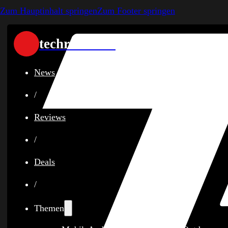
Zum Hauptinhalt springen
Zum Footer springen
techreviewer
News
/
Reviews
/
Deals
/
Themen