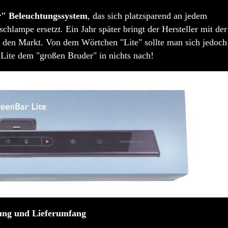
" Beleuchtungssystem
, das sich platzsparend an jedem
schlampe ersetzt. Ein Jahr später bringt der Hersteller mit der
 den Markt. Von dem Wörtchen "Lite" sollte man sich jedoch
r Lite dem "großen Bruder" in nichts nach!
tung und Lieferumfang