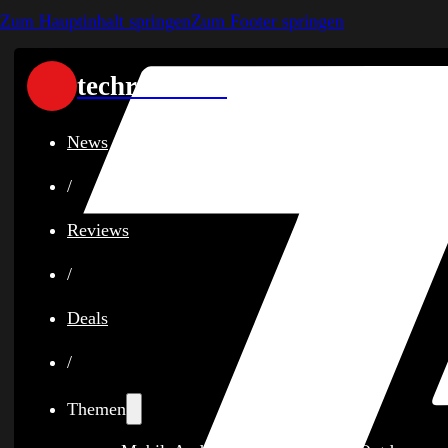
Zum Hauptinhalt springen
Zum Footer springen
techreviewer
News
/
Reviews
/
Deals
/
Themen