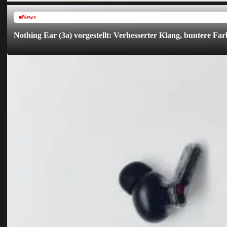
News
Nothing Ear (3a) vorgestellt: Verbesserter Klang, buntere F