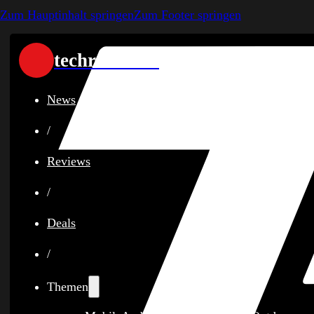
Zum Hauptinhalt springen
Zum Footer springen
techreviewer
News
/
Reviews
/
Deals
/
Themen