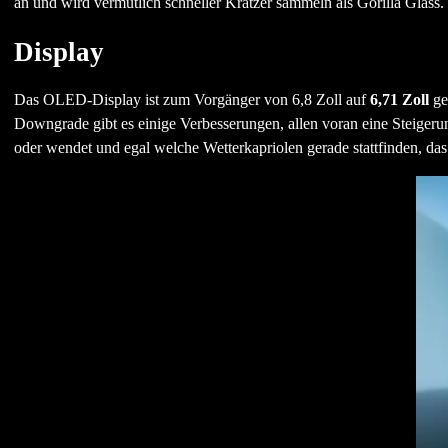
an und wird vermutlich schneller Kratzer sammeln als Gorilla Glas
Display
Das OLED-Display ist zum Vorgänger von 6,8 Zoll auf
6,71 Zoll
ge
Downgrade gibt es einige Verbesserungen, allen voran eine Steigerun
oder wendet und egal welche Wetterkapriolen gerade stattfinden, das D