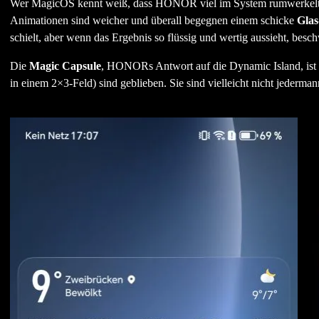
Wer MagicOS kennt weiß, dass HONOR viel im System rumwerkelt.
Animationen sind weicher und überall begegnen einem schicke
Glas
schielt, aber wenn das Ergebnis so flüssig und wertig aussieht, besch
Die
Magic Capsule
, HONORs Antwort auf die Dynamic Island, ist n
in einem 2×3-Feld) sind geblieben. Sie sind vielleicht nicht jederma