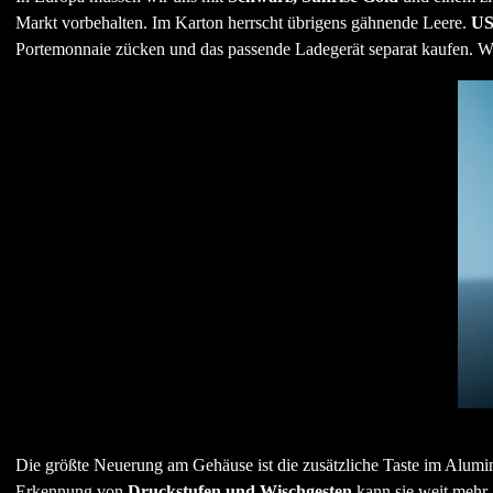
Markt vorbehalten. Im Karton herrscht übrigens gähnende Leere.
US
Portemonnaie zücken und das passende Ladegerät separat kaufen. 
Die größte Neuerung am Gehäuse ist die zusätzliche Taste im Al
Erkennung von
Druckstufen und Wischgesten
kann sie weit mehr 