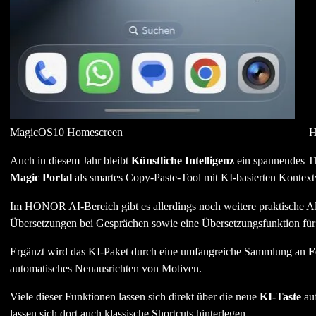
MagicOS10 Homescreen
H
Auch in diesem Jahr bleibt
Künstliche Intelligenz
ein spannendes Th
Magic Portal
als smartes Copy-Paste-Tool mit KI-basierten Kontextv
Im HONOR AI-Bereich gibt es allerdings noch weitere praktische All
Übersetzungen bei Gesprächen sowie eine Übersetzungsfunktion für
Ergänzt wird das KI-Paket durch eine umfangreiche Sammlung an
F
automatisches Neuausrichten von Motiven.
Viele dieser Funktionen lassen sich direkt über die neue
KI-Taste
auf
lassen sich dort auch klassische Shortcuts hinterlegen.