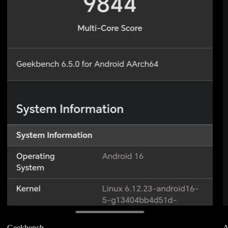
Geekbench
A