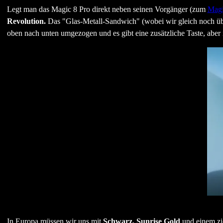
Legt man das Magic 8 Pro direkt neben seinen Vorgänger (zum
Magi
Revolution.
Das "Glas-Metall-Sandwich" (wobei wir gleich noch über
oben nach unten umgezogen und es gibt eine zusätzliche Taste, aber
In Europa müssen wir uns mit
Schwarz, Sunrise Gold
und einem zi