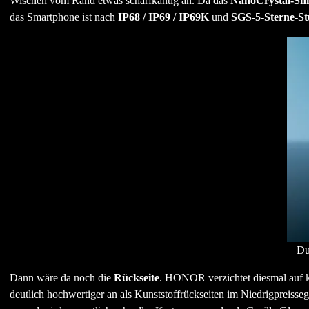
Wischen vom Rand etwas scharfkantig an. Da das
NanoCrystal-Shi
das Smartphone ist nach
IP68 / IP69 / IP69K
und
SGS-5-Sterne-Stu
Du
Dann wäre da noch die
Rückseite
. HONOR verzichtet diesmal auf kl
deutlich hochwertiger an als Kunststoffrückseiten im Niedrigpreisseg