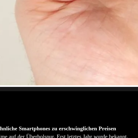
nliche Smartphones zu erschwinglichen Preisen
lme auf der Überholspur. Erst letztes Jahr wurde bekannt,