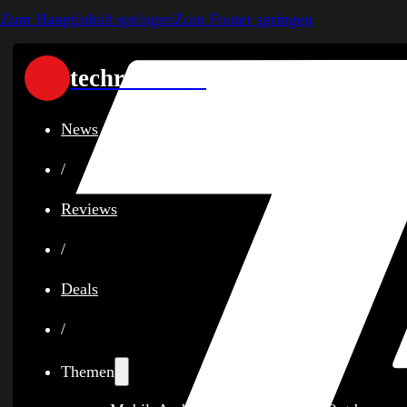
Zum Hauptinhalt springen
Zum Footer springen
techreviewer
News
/
Reviews
/
Deals
/
Themen