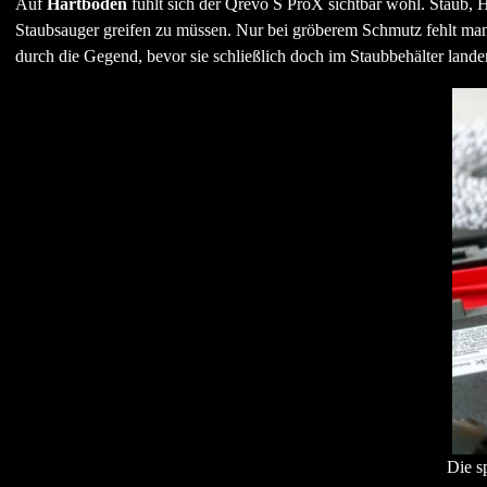
Auf
Hartböden
fühlt sich der Qrevo S ProX sichtbar wohl. Staub, 
Staubsauger greifen zu müssen. Nur bei gröberem Schmutz fehlt manchm
durch die Gegend, bevor sie schließlich doch im Staubbehälter lande
Die s