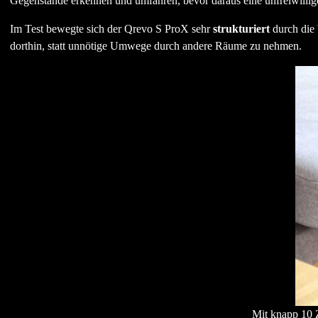
Gegenstände erkennen und umfahren, bevor daraus eine unfreiwillig
Im Test bewegte sich der Qrevo S ProX sehr
strukturiert
durch die 
dorthin, statt unnötige Umwege durch andere Räume zu nehmen.
Mit knapp 10 Z