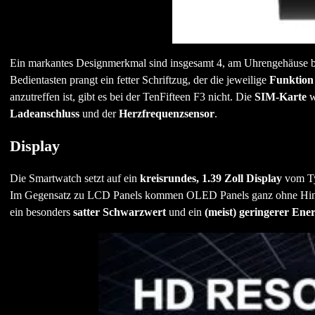
Ein markantes Designmerkmal sind insgesamt 4, am Uhrengehäuse b
Bedientasten prangt ein fetter Schriftzug, der die jeweilige
Funktio
anzutreffen ist, gibt es bei der TenFifteen F3 nicht. Die
SIM-Karte
w
Ladeanschluss
und der
Herzfrequenzsensor
.
Display
Die Smartwatch setzt auf ein
kreisrundes, 1.39 Zoll Display
vom T
Im Gegensatz zu LCD Panels kommen OLED Panels ganz ohne Hinterg
ein besonders
satter Schwarzwert
und ein
(meist) geringerer Ene