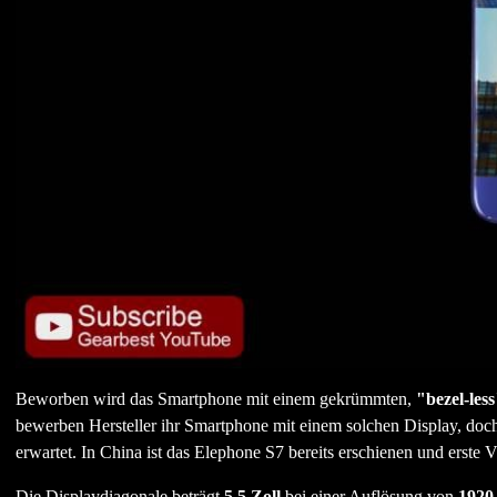
Beworben wird das Smartphone mit einem gekrümmten,
"bezel-les
bewerben Hersteller ihr Smartphone mit einem solchen Display, doch 
erwartet. In China ist das Elephone S7 bereits erschienen und erste 
Die Displaydiagonale beträgt
5.5 Zoll
bei einer Auflösung von
1920 