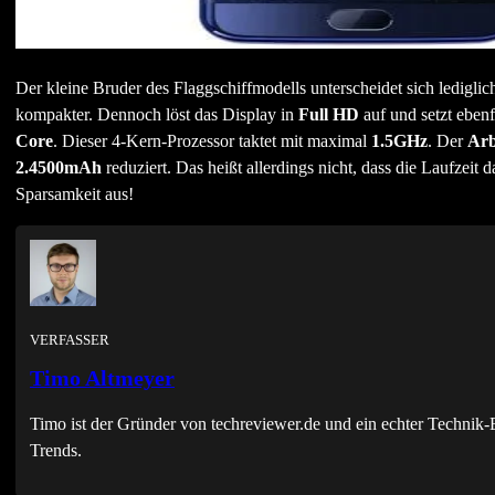
Der kleine Bruder des Flaggschiffmodells unterscheidet sich ledigli
kompakter. Dennoch löst das Display in
Full HD
auf und setzt ebenf
Core
. Dieser 4-Kern-Prozessor taktet mit maximal
1.5GHz
. Der
Arb
2.4500mAh
reduziert. Das heißt allerdings nicht, dass die Laufzeit
Sparsamkeit aus!
VERFASSER
Timo Altmeyer
Timo ist der Gründer von techreviewer.de und ein echter Techni
Trends.