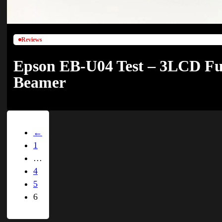
Reviews
Epson EB-U04 Test – 3LCD Fu
Beamer
←
1
…
4
5
6