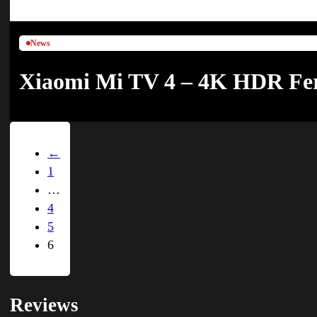
News
Xiaomi Mi TV 4 – 4K HDR Fe
←
1
…
4
5
6
Reviews