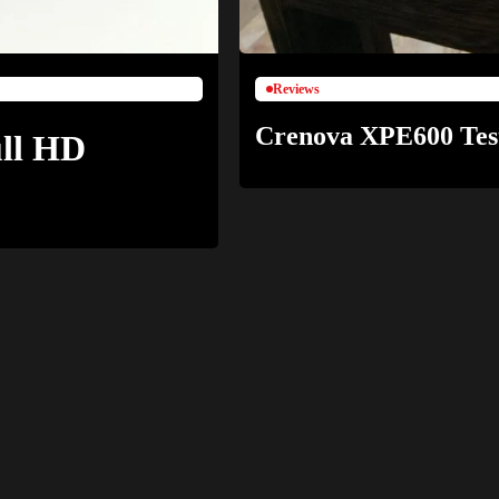
Reviews
Crenova XPE600 Test
ll HD