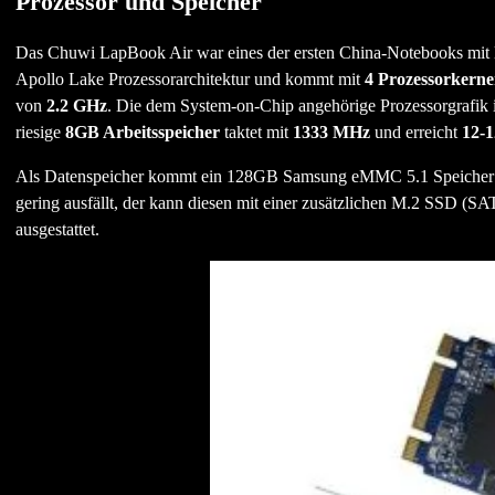
Prozessor und Speicher
Das Chuwi LapBook Air war eines der ersten China-Notebooks mit
Apollo Lake Prozessorarchitektur und kommt mit
4 Prozessorkern
von
2.2 GHz
. Die dem System-on-Chip angehörige Prozessorgrafik i
riesige
8GB Arbeitsspeicher
taktet mit
1333 MHz
und erreicht
12-
Als Datenspeicher kommt ein 128GB Samsung eMMC 5.1 Speicher zum
gering ausfällt, der kann diesen mit einer zusätzlichen M.2 SSD (SAT
ausgestattet.