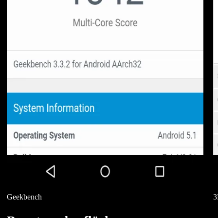
Geekbench
3