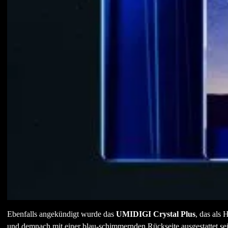
Ebenfalls angekündigt wurde das
UMIDIGI Crystal Plus
, das als
und demnach mit einer blau-schimmernden Rückseite ausgestattet se