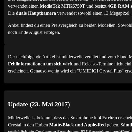
verwendet einen
MediaTek MTK6750T
und besitzt
4GB RAM so
Die
duale Hauptkamera
verwendet sowohl einen 13 Megapixel, 
Anbei findest du einen Preisvergleich zu beiden Modellen. Sowo
noch Ende August erfolgen.
Der nachfolgende Artikel ist mittlerweile veraltet und vom Stand 
Fehlinformationen um sich wirft
und Release-Termine nicht einh
erscheinen. Genauso wenig wird ein "UMIDIGI Crystal Plus" ers
Update (23. Mai 2017)
Mittlerweile ist bekannt, dass das Smartphone in
4 Farben
erschei
Crystal in den Farben
Matte-Black und Apple-Red
geben.
Sämtl
tatsächlich ein Qualcomm Snapdragon 835 Smartphone veröffentl