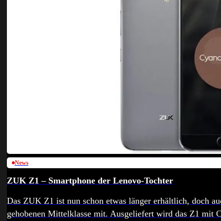
News
ZUK Z1 – Smartphone der Lenovo-Tochter
Das ZUK Z1 ist nun schon etwas länger erhältlich, doch auc
gehobenen Mittelklasse mit. Ausgeliefert wird das Z1 mit 