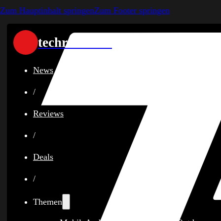
Zum Hauptinhalt springen
Zum Footer springen
techreviewer
News
/
Reviews
/
Deals
/
Themen