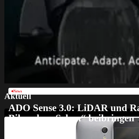
News
Aktuell
ADO Sense 3.0: LiDAR und Ra
Bikes das „Sehen“ beibringen