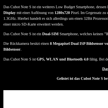
Das Cubot Note S ist ein weiteres Low Budget Smartphone, dessen 
Display
mit einer Auflösung von
1280x720
Pixel. Im Gegensatz zu 
1.3GHz. Hierbei handelt es sich allerdings um einen 32Bit Prozess
einer micro SD-Karte erweitert werden.
Das Cubot Note S ist ein
Dual-SIM
Smartphone, welches keinen
"H
Die Rückkamera besitzt einen
8 Megapixel Dual ISP Bildsensor 
Bildsensor
.
Das Cubot Note S ist
GPS, WLAN und Bluetooth 4.0
fähig. Bei 
Das
Gelistet ist das Cubot Note S b