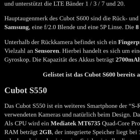
und unterstützt die LTE Bänder 1 / 3 / 7 und 20.
Hauptaugenmerk des Cubot S600 sind die Rück- und
Samsung
, eine f/2.0 Blende und eine 5P Linse. Die
8
Unterhalb der Rückkamera befindet sich ein
Fingerp
Vielzahl an
Sensoren
. Hierbei handelt es sich um e
Gyroskop. Die Kapazität des Akkus beträgt
2700mA
Gelistet ist das Cubot S600 bereits
Cubot S550
Das Cubot S550 ist ein weiteres Smartphone der “S-R
verwendeten Kameras und natürlich beim Design. Da
Als CPU wird ein
Mediatek MT6735
Quad-Core Proz
RAM beträgt
2GB
, der integrierte Speicher liegt bei