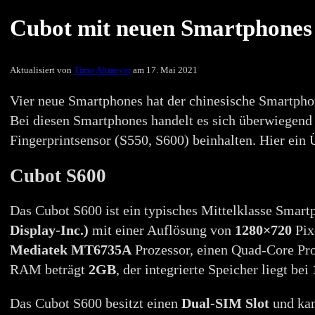
Cubot mit neuen Smartphones 
Aktualisiert von
Timo Altmeyer
am 17. Mai 2021
Vier neue Smartphones hat der chinesische Smartphon
Bei diesen Smartphones handelt es sich überwiegend
Fingerprintsensor (S550, S600) beinhalten. Hier ein 
Cubot S600
Das Cubot S600 ist ein typisches Mittelklasse Smart
Display-Inc.)
mit einer Auflösung von
1280×720
Pix
Mediatek MT6735A
Prozessor, einen Quad-Core Pr
RAM beträgt
2GB
, der integrierte Speicher liegt bei
Das Cubot S600 besitzt einen
Dual-SIM Slot
und kan