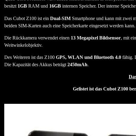
besitzt
1GB
RAM und
16GB
internen Speicher. Der interne Speicher
Das Cubot Z100 ist ein
Dual-SIM
Smartphone und kann mit zwei mic
beiden SIM-Karten auch eine Speicherkarte eingesetzt werden kann
Die Rückkamera verwendet einen
13 Megapixel Bildsensor
, mit e
Weitwinkelobjektiv.
Des Weiteren ist das Z100
GPS, WLAN und Bluetooth 4.0
fähig.
Die Kapazität des Akkus beträgt
2450mAh
.
Das
Gelistet ist das Cubot Z100 be