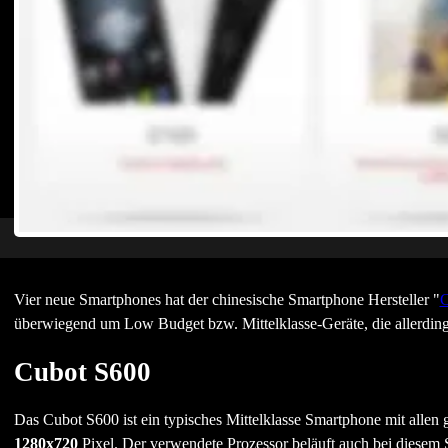
Vier neue Smartphones hat der chinesische Smartphone Hersteller "
C
überwiegend um Low Budget bzw. Mittelklasse-Geräte, die allerdings
Cubot S600
Das Cubot S600 ist ein typisches Mittelklasse Smartphone mit allen
1280x720
Pixel. Der verwendete Prozessor beläuft auch bei diesem 