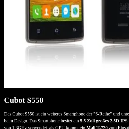
Cubot S550
Das Cubot S550 ist ein weiteres Smartphone der "S-Reihe" und unte
beim Design. Das Smartphone besitzt ein
5.5 Zoll großes 2.5D IPS
von 1.3GHz verwendet, als GPU kommt ein
Mali T-720
zum Einsat