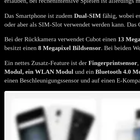
erlauben, bei rechenintensive Spielen ist allerdings 
Das Smartphone ist zudem
Dual-SIM
fähig, wobei e
oder aber als SIM-Slot verwendet werden kann. Das 
Bei der Rückkamera verwendet Cubot einen
13 Mega
besitzt einen
8 Megapixel
Bildsensor
. Bei beiden We
Ein nettes Zusatz-Feature ist der
Fingerprintsensor
,
Modul, ein WLAN Modul
und ein
Bluetooth 4.0 M
einen Beschleunigungssensor und auf einen E-Komp