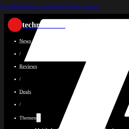
Zum Hauptinhalt springen
Zum Footer springen
techreviewer
News
/
Reviews
/
Deals
/
Themen