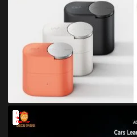
E-Bikes
&
Outdoor