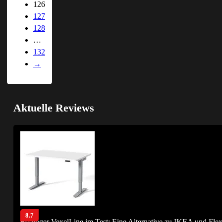
126
127
128
…
132
→
Aktuelle Reviews
8.7
Esslinger VexelLine im Test: Eine Alternative zu IKEA und Fle