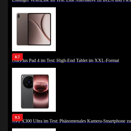
8.7
OnePlus Pad 4 im Test: High-End Tablet im XXL-Format
9.5
vivo X300 Ultra im Test: Phänomenales Kamera-Smartphone zu